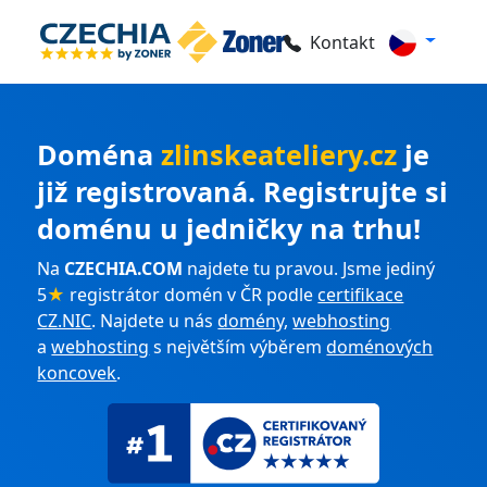
Kontakt
Doména
zlinskeateliery.cz
je
již registrovaná. Registrujte si
doménu u jedničky na trhu!
Na
CZECHIA.COM
najdete tu pravou. Jsme jediný
5
★
registrátor domén v ČR podle
certifikace
CZ.NIC
. Najdete u nás
domény
,
webhosting
a
webhosting
s největším výběrem
doménových
koncovek
.