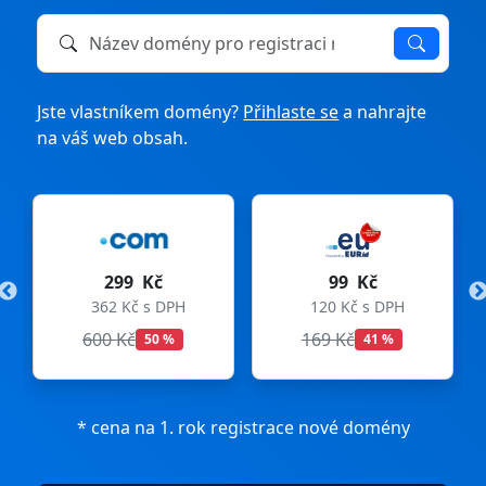
Název domény k registraci nebo převodu
Jste vlastníkem domény?
Přihlaste se
a nahrajte
na váš web obsah.
č
99 Kč
275 Kč
 DPH
120 Kč s DPH
333 Kč s DPH
169 Kč
299 Kč
 %
41 %
8 %
* cena na 1. rok registrace nové domény